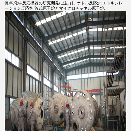
長年,化学反応機器の研究開発に注力し,ケトル反応炉,エトキシレ
ーション反応炉,管式原子炉とマイクロチャネル原子炉.