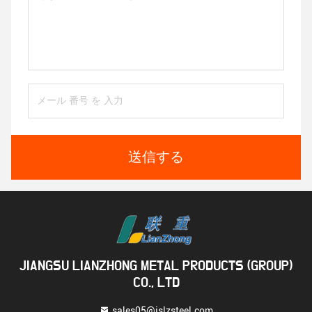
送信する
JIANGSU LIANZHONG METAL PRODUCTS (GROUP)
CO., LTD
sales05@jslzsteel.com