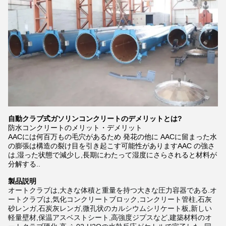
自動クラブ式ガソリンコンクリートのデメリットとは?
防水コンクリートのメリット・デメリット
AACには何百万もの毛穴があるため 発花の他に AACに留まった水
の膨張は構造の裂け目を引き起こす可能性がありますAAC の強さ
は,湿った状態で減少し,長期にわたって湿度にさらされると材料が
分解する..
製品説明
オートクラブは,大きな体積と重量を持つ大きな圧力容器である.オ
ートクラブは,気化コンクリートブロック,コンクリート管柱,石灰
砂レンガ,石炭灰レンガ,微孔状のカルシウムシリケート板,新しい
軽量壁材,保温アスベストシート,高強度ジプスなど,建築材料のオ