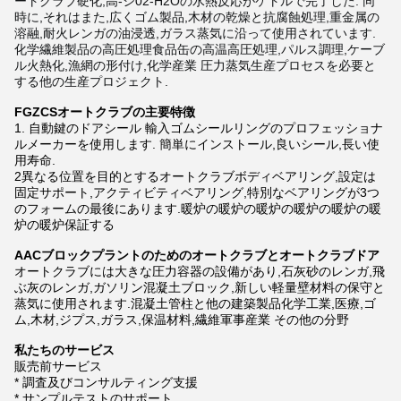
ートクラブ硬化,高-シ02-H2Oの水熱反応がケトルで完了した. 同
時に,それはまた,広くゴム製品,木材の乾燥と抗腐蝕処理,重金属の
溶融,耐火レンガの油浸透,ガラス蒸気に沿って使用されています.
化学繊維製品の高圧処理食品缶の高温高圧処理,パルス調理,ケーブ
ル火熱化,漁網の形付け,化学産業 圧力蒸気生産プロセスを必要と
する他の生産プロジェクト.
FGZCSオートクラブの主要特徴
1. 自動鍵のドアシール 輸入ゴムシールリングのプロフェッショナ
ルメーカーを使用します. 簡単にインストール,良いシール,長い使
用寿命.
2異なる位置を目的とするオートクラブボディベアリング,設定は
固定サポート,アクティビティベアリング,特別なベアリングが3つ
のフォームの最後にあります.暖炉の暖炉の暖炉の暖炉の暖炉の暖
炉の暖炉保証する
AACブロックプラントのためのオートクラブとオートクラブドア
オートクラブには大きな圧力容器の設備があり,石灰砂のレンガ,飛
ぶ灰のレンガ,ガソリン混凝土ブロック,新しい軽量壁材料の保守と
蒸気に使用されます.混凝土管柱と他の建築製品化学工業,医療,ゴ
ム,木材,ジプス,ガラス,保温材料,繊維軍事産業 その他の分野
私たちのサービス
販売前サービス
* 調査及びコンサルティング支援
* サンプルテストのサポート