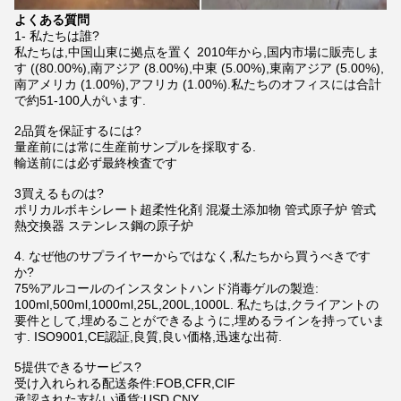
よくある質問
1- 私たちは誰?
私たちは,中国山東に拠点を置く 2010年から,国内市場に販売しま
す ((80.00%),南アジア (8.00%),中東 (5.00%),東南アジア (5.00%),
南アメリカ (1.00%),アフリカ (1.00%).私たちのオフィスには合計
で約51-100人がいます.
2品質を保証するには?
量産前には常に生産前サンプルを採取する.
輸送前には必ず最終検査です
3買えるものは?
ポリカルボキシレート超柔性化剤 混凝土添加物 管式原子炉 管式
熱交換器 ステンレス鋼の原子炉
4. なぜ他のサプライヤーからではなく,私たちから買うべきです
か?
75%アルコールのインスタントハンド消毒ゲルの製造:
100ml,500ml,1000ml,25L,200L,1000L. 私たちは,クライアントの
要件として,埋めることができるように,埋めるラインを持っていま
す. ISO9001,CE認証,良質,良い価格,迅速な出荷.
5提供できるサービス?
受け入れられる配送条件:FOB,CFR,CIF
承認された支払い通貨:USD,CNY