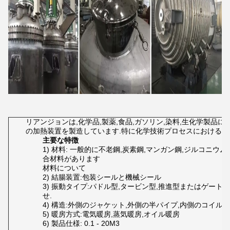
リアンジョンは,化学品,製薬,食品,ガソリン,染料,生化学製品に適し
の加熱装置を製造しています.特に化学技術プロセスにおける様
主要な特徴
1) 材料: 一般的に不老鋼,炭素鋼,マンガン鋼,ジルコニ
合材料があります
材料について
2) 結腸装置:包装シールと機械シール
3) 振動タイプ:パドル型,タービン型,推進型またはゲー
せ.
4) 構造:外側のジャケット,外側の半パイプ,内側のコイル
5) 暖房方式:電気暖房,蒸気暖房,オイル暖房
6) 製品仕様: 0.1 - 20M3