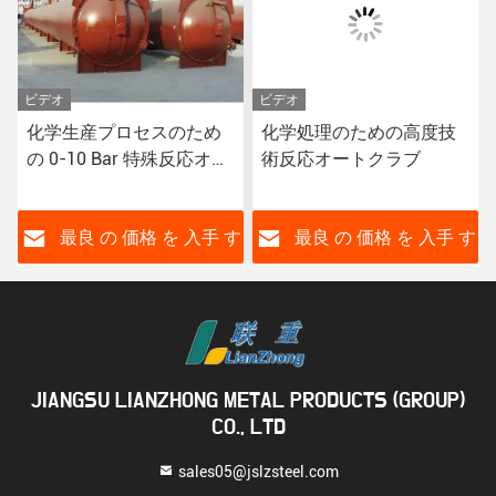
ビデオ
ビデオ
化学生産プロセスのため
化学処理のための高度技
の 0-10 Bar 特殊反応オー
術反応オートクラブ
トクラブ
す
最良 の 価格 を 入手 す
最良 の 価格 を 入手 す
る
る
JIANGSU LIANZHONG METAL PRODUCTS (GROUP)
CO., LTD
sales05@jslzsteel.com