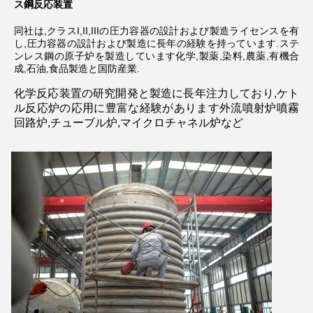
ス鋼反応装置
同社は,クラスI,II,IIIの圧力容器の設計および製造ライセンスを有
し,圧力容器の設計および製造に長年の経験を持っています.ステ
ンレス鋼の原子炉を製造しています化学,製薬,染料,農薬,有機合
成,石油,食品製造と国防産業.
化学反応装置の研究開発と製造に長年注力しており,ケト
ル反応炉の応用に豊富な経験があります外流噴射炉噴霧
回路炉,チューブル炉,マイクロチャネル炉など