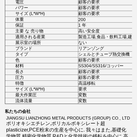
電圧
顧客の要求
パワー
顧客の要求
サイズ (L*W*H)
顧客の要求
体重
200
保証
1 年
主要 な 売り物
高い安全度
適用される産業
製造工場,食品・飲料工場,建
展示室の場所
ない
ブランド
リアンゾング
タイプ
シェルとチューブ熱交換機
色
顧客の要求
材料
SS304/SS316/コッパー
長さ
顧客の要求
圧力
顧客の要求
特徴
高温移転
サイズ (L*W*H)
要求
最大作業圧
変数
流体流量
変数
私たちの会社
JIANGSU LIANZHONG METAL PRODUCTS (GROUP) CO., LTD
ポリオキシエチレン,ポリカルボキシレート超 
plasticizer,PCE粉末の生産を中心に. 我々はまた,基礎化
学物質,精密化学物質,R&Dと化学技術の移転を中心に,高