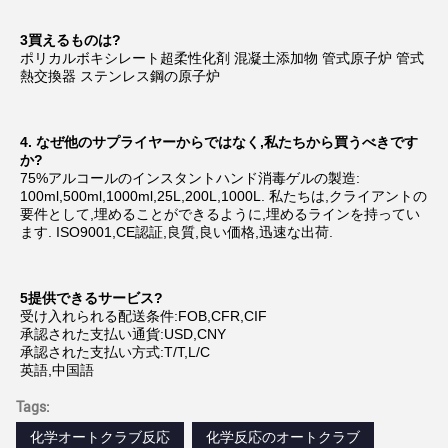
3買えるものは?
ポリカルボキシレート超柔性化剤 混凝土添加物 管式原子炉 管式
熱交換器 ステンレス鋼の原子炉
4. なぜ他のサプライヤーからではなく,私たちから買うべきです
か?
75%アルコールのインスタントハンド消毒ゲルの製造: 
100ml,500ml,1000ml,25L,200L,1000L. 私たちは,クライアントの
要件として,埋めることができるように,埋めるラインを持ってい
ます. ISO9001,CE認証,良質,良い価格,迅速な出荷.
5提供できるサービス?
受け入れられる配送条件:FOB,CFR,CIF
承認された支払い通貨:USD,CNY
承認された支払い方式:T/T,L/C
英語,中国語
Tags:
化学オートクラブ反応
化学反応のオートクラブ