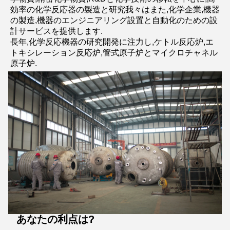
効率の化学反応器の製造と研究我々はまた,化学企業,機器
の製造,機器のエンジニアリング設置と自動化のための設
計サービスを提供します.
長年,化学反応機器の研究開発に注力し,ケトル反応炉,エ
トキシレーション反応炉,管式原子炉とマイクロチャネル
原子炉.
あなたの利点は?