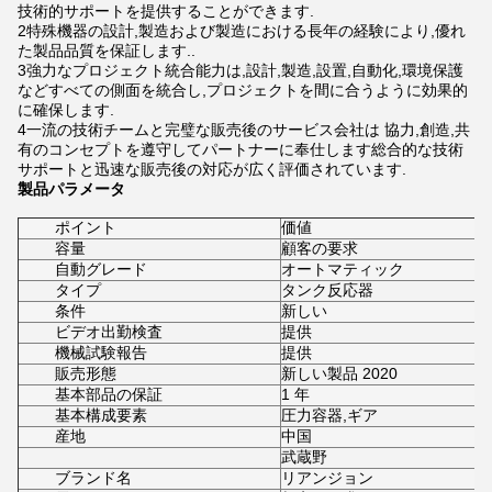
技術的サポートを提供することができます.
2特殊機器の設計,製造および製造における長年の経験により,優れ
た製品品質を保証します..
3強力なプロジェクト統合能力は,設計,製造,設置,自動化,環境保護
などすべての側面を統合し,プロジェクトを間に合うように効果的
に確保します.
4一流の技術チームと完璧な販売後のサービス会社は 協力,創造,共
有のコンセプトを遵守してパートナーに奉仕します総合的な技術
サポートと迅速な販売後の対応が広く評価されています.
製品パラメータ
ポイント
価値
容量
顧客の要求
自動グレード
オートマティック
タイプ
タンク反応器
条件
新しい
ビデオ出勤検査
提供
機械試験報告
提供
販売形態
新しい製品 2020
基本部品の保証
1 年
基本構成要素
圧力容器,ギア
産地
中国
武蔵野
ブランド名
リアンジョン