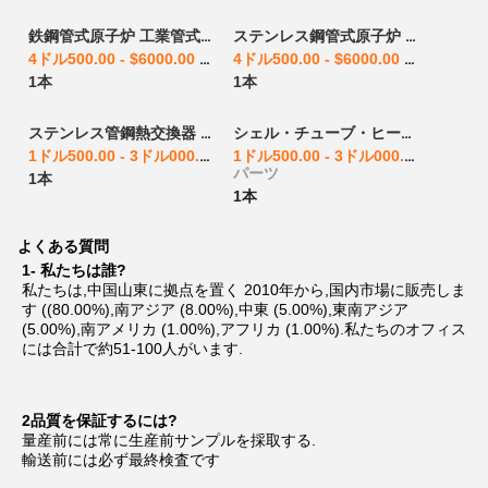
鉄鋼管式原子炉 工業管式原子炉 鉄鋼化学原子炉
ステンレス鋼管式原子炉 化学原子炉 管式原子炉 2023 提供 ボーク 自動 高熱転送 高安全性
4ドル500.00 - $6000.00
/ パーツ
4ドル500.00 - $6000.00
/ パーツ
1本
1本
ステンレス管鋼熱交換器 パイプ 熱交換器 冷却熱交換器
シェル・チューブ・ヒート・エクスチェンジャー パイプ・ヒート・エクスチェンジャー
1ドル500.00 - 3ドル000.00
/ パーツ
1ドル500.00 - 3ドル000.00
/
パーツ
1本
1本
よくある質問
1- 私たちは誰?
私たちは,中国山東に拠点を置く 2010年から,国内市場に販売しま
す ((80.00%),南アジア (8.00%),中東 (5.00%),東南アジア 
(5.00%),南アメリカ (1.00%),アフリカ (1.00%).私たちのオフィス
には合計で約51-100人がいます.
2品質を保証するには?
量産前には常に生産前サンプルを採取する.
輸送前には必ず最終検査です