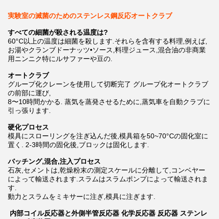
実験室の滅菌のためのステンレス鋼反応オートクラブ
すべての細菌が殺される温度は?
60°C以上の温度は細菌を殺します.それらを含有する料理,例えば,
お湯やクランブドーナッツ•ソース,料理ジュース,混合油の非商業
用ニンニク特にルサファーや豆の.
オートクラブ
グループ化クレーンを使用して切断完了 グループ化オートクラブ
の前部に運び,
8〜10時間かかる. 蒸気を蒸発させるために,蒸気車を自動クラブに
引っ張ります.
硬化プロセス
模具にスローリングを注ぎ込んだ後,模具箱を50~70°Cの固化室に
置く. 2-3時間の固化後,ブロックは固化します.
バッチング,混合,注入プロセス
石灰,セメントは,乾燥粉末の測定スケールに分離して,コンベヤー
によって輸送されます.スラムはスラムポンプによって輸送されま
す.
動力とスラムをミキサーに注ぎ,模具に注ぎます.
内部コイル反応器と外側半管反応器 化学反応器 反応器 ステンレ