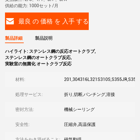
供給の能力: 1000セット/月
最良 の 価格 を 入手 する
製品詳細
製品説明
ハイライト:
ステンレス鋼の反応オートクラブ
,
ステンレス鋼のオートクラブ反応
,
実験室の無菌化 オートクラブ反応
材料:
201,304316L321S310S,S355JR,S355
処理サービス:
折り,切断,パンチング,溶接
密封方法:
機械シーリング
安全性:
圧縮弁,高温保護
方法をかき混ぜること:
磁気動揺