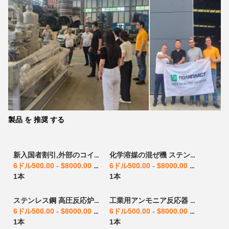
製品 を 推奨 する
新入国者割引,外部のコイル反応炉の長期供給 化学反応炉 反応ケトル サプライヤー
化学溶媒の混ぜ機 ステンレス鋼の原子炉 化学反応炉 反応ケトル 供給者 ステンレス鋼の反応装置
6ドル500.00 - $8000.00
/ パーツ
6ドル500.00 - $8000.00
/ パーツ
1本
1本
ステンレス鋼 高圧反応炉 1L2L5L10L20L50L100L 化学反応炉 反応ケトル サプライヤー
工業用アンモニア反応器 アギタター 催化反応器 化学反応器 反応器 給油器 ステンレス鋼 反応器
6ドル500.00 - $8000.00
/ パーツ
6ドル500.00 - $8000.00
/ パーツ
1本
1本