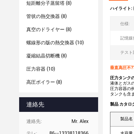
短距離分子蒸留塔
(8)
ハイライト:
管状の熱交換器
(8)
仕様:
真空のドライヤー
(8)
記憶媒
螺線形の版の熱交換器
(10)
テスト
凝縮結晶切断機
(8)
垂直高圧不?
圧力容器
(10)
圧力タンクの
高圧ボイラー
(8)
液体とガス
圧力容器の例
タンクも含ま
連絡先
製品 カタロ
製品名
連絡先:
Mr. Alex
テレ:
86--13338118366
水容量