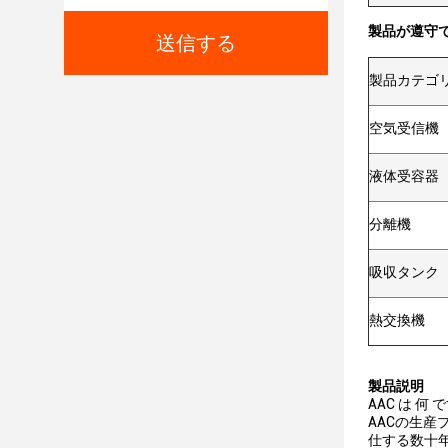
製品が遵守
送信する
製品カテゴ
空気受信機
液体受容器
分離機
吸収タンク
熱交換機
製品説明
AAC は 何 
AACの生産
仕する数十年