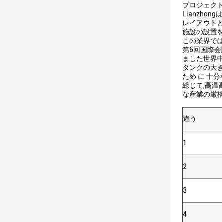
プロジェクト 
Lianzh
レイアウト
施設の設置を
この業界では
第6回国際会
ました世界中
タンクの大き
ため に 十分な
総じて,高
な産業の厳
違う
1
2
3
4