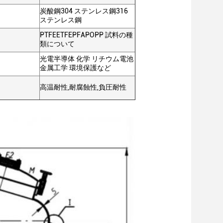
炭酸鋼304 ステンレス鋼316
ステンレス鋼
PTFEETFEPFAPOPP 試料の種
類について
光電半導体 化学 リチウム電池
金属工学 環境保護など
高温耐性,耐腐蝕性,負圧耐性