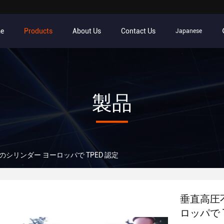
e
Products
About Us
Contact Us
Japanese
製品
のシリンダー ヨーロッパで TPED 認定
垂直高圧不
ロッパで 