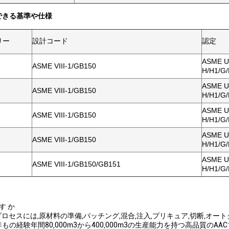
できる基準や仕様
リー
設計コード
認定
ASME 
ASME VIII-1/GB150
H/H1/G
ASME 
ASME VIII-1/GB150
H/H1/G
ASME 
ASME VIII-1/GB150
H/H1/G
ASME 
ASME VIII-1/GB150
H/H1/G
ASME 
ASME VIII-1/GB150/GB151
H/H1/G
です か
プロセスには,原材料の準備,バッチング,混合,注入,プリキュア,切断,オー
もの経験年間80,000m3から400,000m3の生産能力を持つ高品質の