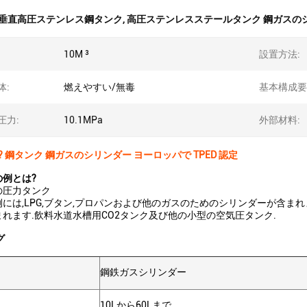
垂直高圧ステンレス鋼タンク
,
高圧ステンレスステールタンク 鋼ガスの
10M ³
設置方法:
体:
燃えやすい/無毒
基本構成要
圧力:
10.1MPa
外部材料:
? 鋼タンク 鋼ガスのシリンダー ヨーロッパで TPED 認定
例とは?
の圧力タンク
には,LPG,ブタン,プロパンおよび他のガスのためのシリンダーが含ま
れます.飲料水道水槽用CO2タンク及び他の小型の空気圧タンク.
グ
鋼鉄ガスシリンダー
10Lから60Lまで