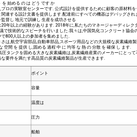
を 始める の は どう です か
ongは,プロの実験室センターです. 公式設計を提供するために顧客の原材
と関連する設計文書を提供します.配達前にすべての機器はデバッグされ
監督し 地元で訓練し 生産を成功させる
20年以上の経験があります. 2018年に,私たちのマネージャーディレ
議で技術的なスピーチを行いました.我々は,中国気化コンクリート協会の
で800人以上の参加者を集めました.
さは,航空宇宙部品,自動車部品,スポーツ用品などの大規模な炭素繊維製品の
 空間 を 提供 し,固める 過程 中 に 均等 な 熱 の 分散 を 確保 し ます.
温高圧タンクを固める大きな炭素繊維は,炭素繊維産業のメーカーにとって
格な要件を満たす高品質の炭素繊維製品が生産できます.
ポイント
容量
温度は
圧力
船舶