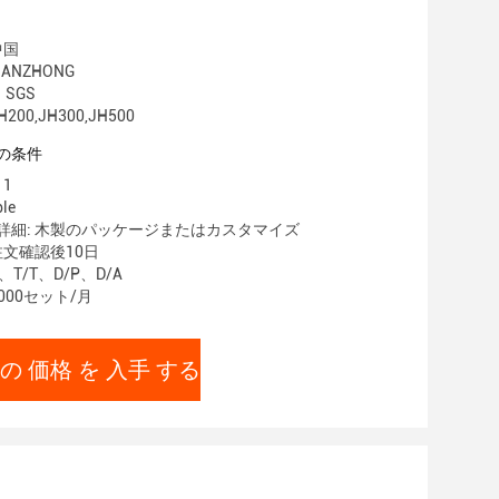
中国
ANZHONG
 SGS
00,JH300,JH500
の条件
1
le
詳細: 木製のパッケージまたはカスタマイズ
注文確認後10日
、T/T、D/P、D/A
000セット/月
の 価格 を 入手 する