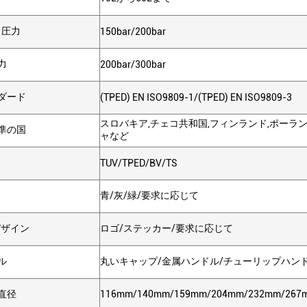
 圧力
150bar/200bar
力
200bar/300bar
ダード
(TPED) EN ISO9809-1/(TPED) EN ISO9809-3
スロバキア,チェコ共和国,フィンランド,ポーラン
準の国
ャなど
TUV/TPED/BV/TS
青/灰/緑/要求に応じて
デザイン
ロゴ/ステッカー/要求に応じて
ル
丸いキャップ/金属ハンドル/チューリップハン
直径
116mm/140mm/159mm/204mm/232mm/2