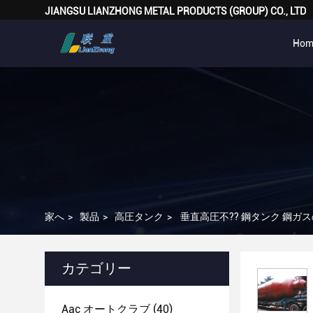
JIANGSU LIANZHONG METAL PRODUCTS (GROUP) CO., LTD
Hom
家へ
>
製品
>
高圧タンク
>
垂直高圧不?? 鋼タンク 鋼ガス
カテゴリー
Aac オートクラブ
(40)