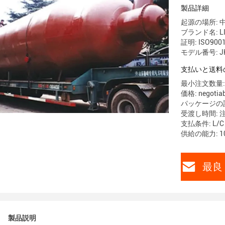
製品詳細
起源の場所: 
ブランド名: LI
証明: ISO9001
モデル番号: JH2
支払いと送料
最小注文数量: 
価格: negotiab
パッケージの
受渡し時間: 
支払条件: L/C
供給の能力: 1
最良 
製品説明