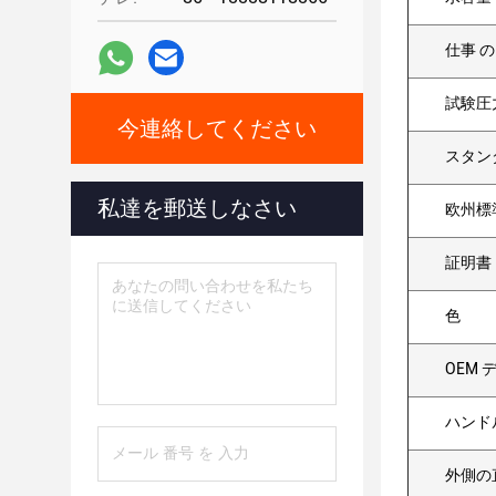
仕事 の
試験圧
今連絡してください
スタン
私達を郵送しなさい
欧州標
証明書
色
OEM 
ハンド
外側の