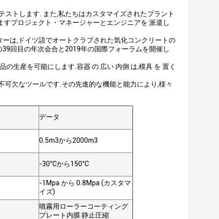
料をテストします. また,私たちはカスタマイズされたプラント
ますプロジェクト・マネージャーとエンジニアを 派遣し
クターは,ドイツ語でオートクラブされた気化コンクリートの
39回目の年次会合と2019年の国際フォーラムを開催し
生産を可能にします.容器 の 広い 内側 は,模具 を 置く
不可欠なツールです.その先進的な機能と能力により,様々
データ
0.5m3から2000m3
-30°Cから150°C
-1Mpa から 0.8Mpa (カスタマ
イズ)
噴霧用ローラーコーティング
プレート内膜 静止圧縮